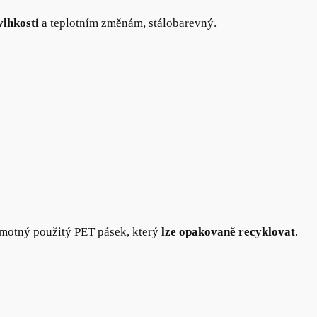
vlhkosti
a teplotním změnám, stálobarevný.
amotný použitý PET pásek, který
lze opakovaně recyklovat
.