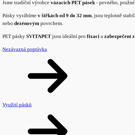
Jsme tradiční výrobce
vázacích PET pásek
- pevného, pružné
Pásky vyrábíme
v šířkách od 9 do 32 mm
, jsou teplotně stabi
nebo
dezénovým
povrchem.
PET pásky
SVITAPET
jsou ideální pro
fixaci
a
zabezpečení z
Nezávazná poptávka
Využití pásků