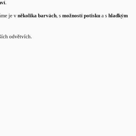
hví
.
áme je v
několika barvách
, s
možností potisku
a s
hladkým
ších odvětvích.