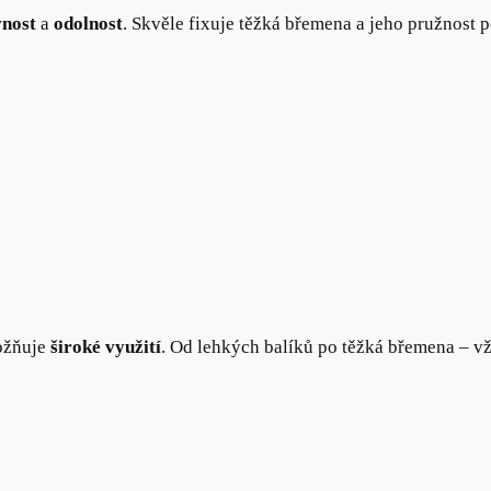
vnost
a
odolnost
. Skvěle fixuje těžká břemena a jeho pružnost 
ožňuje
široké využití
. Od lehkých balíků po těžká břemena – vž