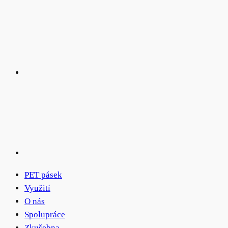
PET pásek
Využití
O nás
Spolupráce
Zkušebna