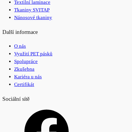
Textilní laminace
Tkaniny SVITAP
Nánosové tkaniny
Další informace
O nás
Využití PET pásků
Spolupráce
Zkušebna
Kariéra u nás
Certifikát
Sociální sítě