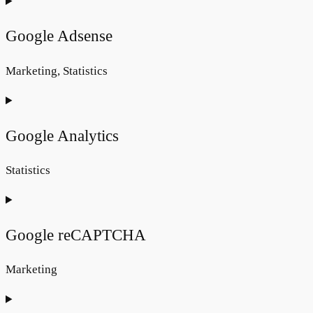
Consent
to
Google Adsense
service
complianz
Marketing, Statistics
Consent
to
Google Analytics
service
google-
Statistics
adsense
Consent
to
Google reCAPTCHA
service
google-
Marketing
analytics
Consent