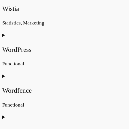
to
Wistia
service
google-
Statistics, Marketing
recaptcha
Consent
to
WordPress
service
wistia
Functional
Consent
to
Wordfence
service
wordpress
Functional
Consent
to